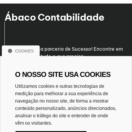
Ábaco Contabilidade
Venha fazer uma parceria de Sucesso! Encontre em
COOKIES
nossa empresa tudo o que precisa.
O NOSSO SITE USA COOKIES
Rua José Pascal, nº 239
Santo Antônio - Patos de Minas/MG
Utilizamos cookies e outras tecnologias de
CEP. 38700-560
medição para melhorar a sua experiência de
(34) 3823-7116
navegação no nosso site, de forma a mostrar
(34) 99995-0303
conteúdo personalizado, anúncios direcionados,
abacoassessoria@gmail.com
analisar o tráfego do site e entender de onde
vêm os visitantes.