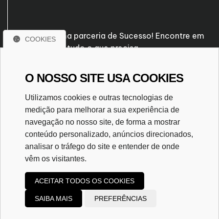
Venha fazer uma parceria de Sucesso! Encontre em
COOKIES
nossa empresa tudo o que precisa.
O NOSSO SITE USA COOKIES
Rua José Pascal, nº 239
Santo Antônio - Patos de Minas/MG
Utilizamos cookies e outras tecnologias de
CEP. 38700-560
medição para melhorar a sua experiência de
(34) 3823-7116
navegação no nosso site, de forma a mostrar
(34) 99995-0303
conteúdo personalizado, anúncios direcionados,
abacoassessoria@gmail.com
analisar o tráfego do site e entender de onde
vêm os visitantes.
ACEITAR TODOS OS COOKIES
SAIBA MAIS
PREFERÊNCIAS
Copyright
2023
Ábaco Contabilidade
|