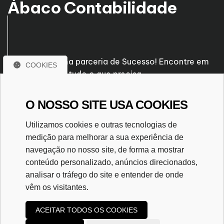
Ábaco Contabilidade
Venha fazer uma parceria de Sucesso! Encontre em
COOKIES
nossa empresa tudo o que precisa.
O NOSSO SITE USA COOKIES
Rua José Pascal, nº 239
Santo Antônio - Patos de Minas/MG
Utilizamos cookies e outras tecnologias de
CEP. 38700-560
medição para melhorar a sua experiência de
(34) 3823-7116
navegação no nosso site, de forma a mostrar
(34) 99995-0303
conteúdo personalizado, anúncios direcionados,
abacoassessoria@gmail.com
analisar o tráfego do site e entender de onde
vêm os visitantes.
ACEITAR TODOS OS COOKIES