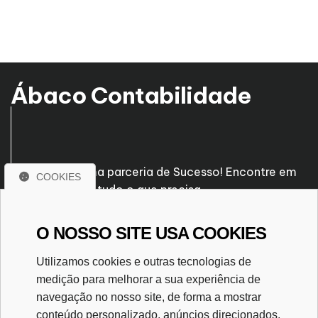
Ábaco Contabilidade
Venha fazer uma parceria de Sucesso! Encontre em
COOKIES
nossa empresa tudo o que precisa.
O NOSSO SITE USA COOKIES
Rua José Pascal, nº 239
Santo Antônio - Patos de Minas/MG
Utilizamos cookies e outras tecnologias de
CEP. 38700-560
medição para melhorar a sua experiência de
(34) 3823-7116
navegação no nosso site, de forma a mostrar
(34) 99995-0303
conteúdo personalizado, anúncios direcionados,