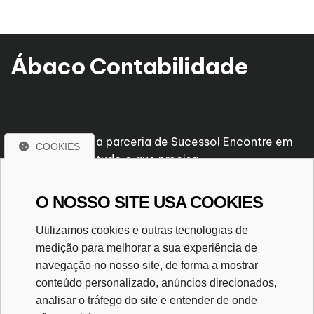
Ábaco Contabilidade
Venha fazer uma parceria de Sucesso! Encontre em
COOKIES
nossa empresa tudo o que precisa.
O NOSSO SITE USA COOKIES
Rua José Pascal, nº 239
Santo Antônio - Patos de Minas/MG
Utilizamos cookies e outras tecnologias de
CEP. 38700-560
medição para melhorar a sua experiência de
(34) 3823-7116
navegação no nosso site, de forma a mostrar
(34) 99995-0303
conteúdo personalizado, anúncios direcionados,
abacoassessoria@gmail.com
analisar o tráfego do site e entender de onde